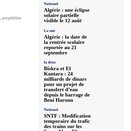
National
Algérie : une éclipse
solaire partielle
, prophétise
visible le 12 août
La une
Algérie : la date de
la rentrée scolaire
reportée au 21
septembre
la deux
Biskra et El
Kantara : 24
milliards de dinars
pour un projet de
transfert d’eau
depuis le barrage de
Beni Haroun
National
SNTF : Modification
temporaire du trafic
des trains sur les