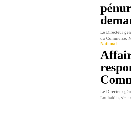
pénur
deman
Le Directeur gén
du Commerce, Mo
National
Affai
respo
Comm
Le Directeur gén
Louhaidia, s'est e