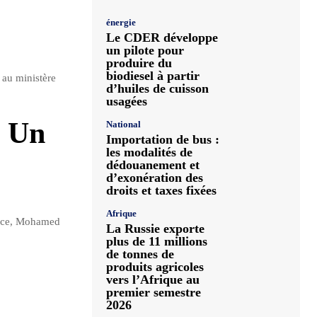
énergie
Le CDER développe
un pilote pour
produire du
biodiesel à partir
 au ministère
d’huiles de cuisson
usagées
: Un
National
Importation de bus :
les modalités de
dédouanement et
d’exonération des
droits et taxes fixées
Afrique
erce, Mohamed
La Russie exporte
plus de 11 millions
de tonnes de
produits agricoles
vers l’Afrique au
premier semestre
2026