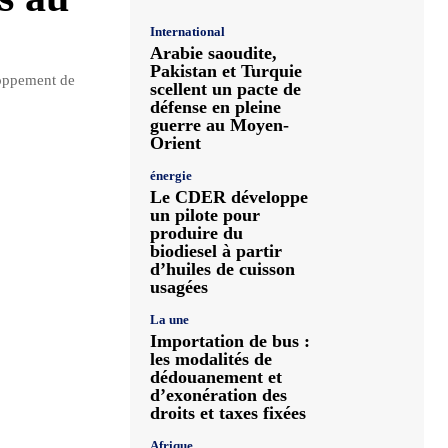
International
Arabie saoudite,
Pakistan et Turquie
loppement de
scellent un pacte de
défense en pleine
guerre au Moyen-
Orient
énergie
Le CDER développe
un pilote pour
produire du
biodiesel à partir
d’huiles de cuisson
usagées
La une
Importation de bus :
les modalités de
dédouanement et
d’exonération des
droits et taxes fixées
Afrique