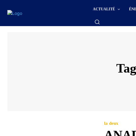
ACTUALITÉ
ÉN
Ta
la deux
ANADE