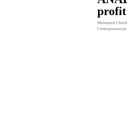
profi
Mohamed Cherif 
l’entrepreneuria