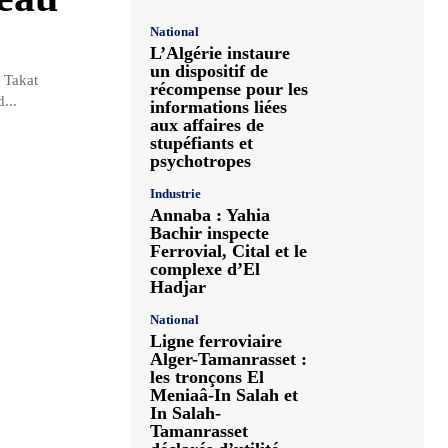
National
L’Algérie instaure
un dispositif de
 Takat
récompense pour les
...
informations liées
aux affaires de
stupéfiants et
psychotropes
Industrie
Annaba : Yahia
Bachir inspecte
Ferrovial, Cital et le
complexe d’El
Hadjar
National
Ligne ferroviaire
Alger-Tamanrasset :
les tronçons El
Meniaâ-In Salah et
In Salah-
Tamanrasset