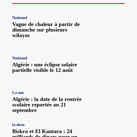
National
Vague de chaleur à partir de
dimanche sur plusieurs
wilayas
National
Algérie : une éclipse solaire
partielle visible le 12 août
La une
Algérie : la date de la rentrée
scolaire reportée au 21
septembre
la deux
Biskra et El Kantara : 24
milliards de dinars pour un