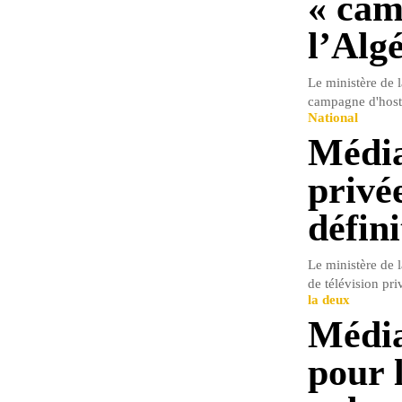
« cam
l’Algé
Le ministère de 
campagne d'hostil
National
Média
privé
défin
Le ministère de 
de télévision pri
la deux
Média
pour l