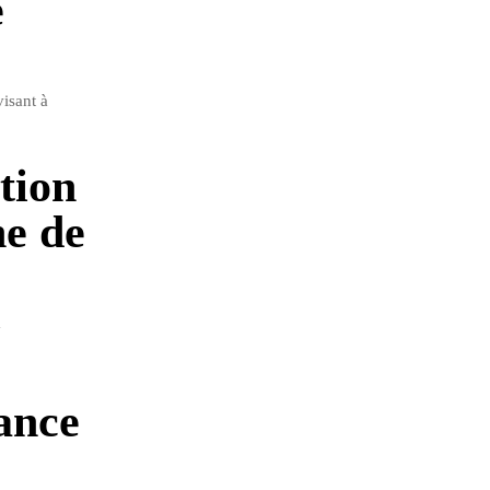
e
isant à
tion
ne de
a
rance