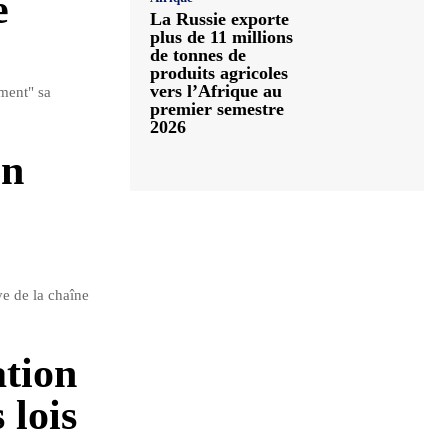
e
La Russie exporte
plus de 11 millions
de tonnes de
produits agricoles
vers l’Afrique au
ment" sa
premier semestre
2026
on
e de la chaîne
ation
 lois