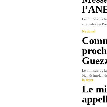
l’AN
Le ministre de 
en qualité de Pr
National
Commu
proch
Guezz
Le ministre de 
bientôt implantée
la deux
Le mi
appel