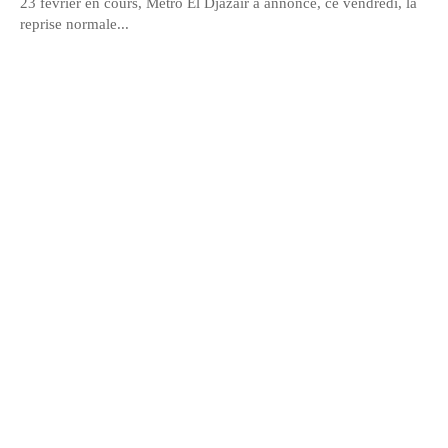
23 février en cours, Métro El Djazaïr a annoncé, ce vendredi, la
reprise normale...