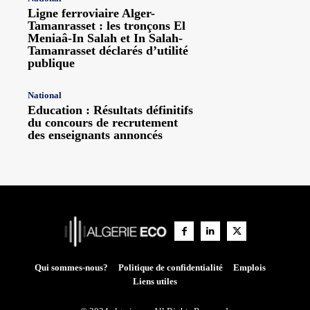
Ligne ferroviaire Alger-
Tamanrasset : les tronçons El
Meniaâ-In Salah et In Salah-
Tamanrasset déclarés d’utilité
publique
National
Education : Résultats définitifs
du concours de recrutement
des enseignants annoncés
Qui sommes-nous?
Politique de confidentialité
Emplois
Liens utiles