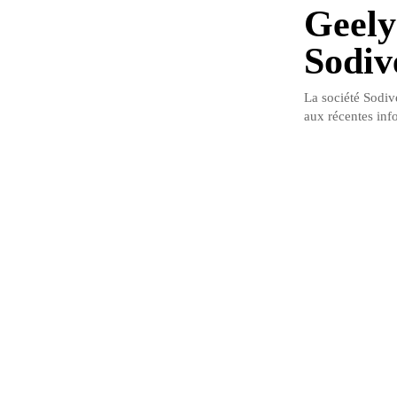
Geely 
Sodi
La société Sodiv
aux récentes info