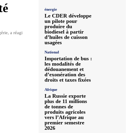
té
énergie
Le CDER développe
un pilote pour
produire du
biodiesel à partir
érie, a réagi
d’huiles de cuisson
usagées
National
Importation de bus :
les modalités de
dédouanement et
d’exonération des
droits et taxes fixées
Afrique
La Russie exporte
plus de 11 millions
de tonnes de
produits agricoles
vers l’Afrique au
premier semestre
2026