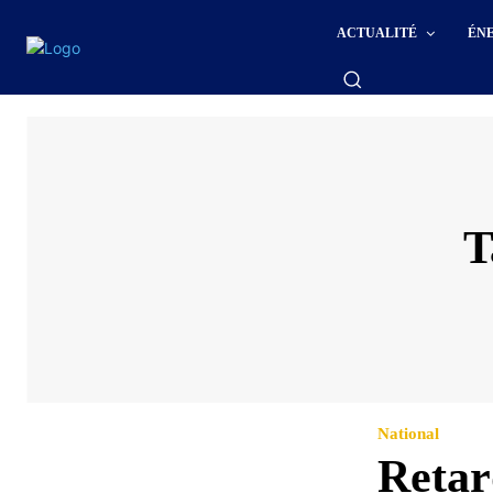
ACTUALITÉ
ÉN
T
National
Retar