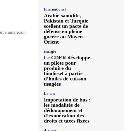
International
Arabie saoudite,
Pakistan et Turquie
scellent un pacte de
défense en pleine
oupe américain
guerre au Moyen-
Orient
énergie
Le CDER développe
un pilote pour
produire du
biodiesel à partir
d’huiles de cuisson
usagées
La une
Importation de bus :
les modalités de
dédouanement et
d’exonération des
droits et taxes fixées
Afrique