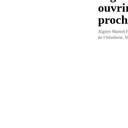
ouvri
proch
Algiers Mariott 
de l’hôtellerie, M