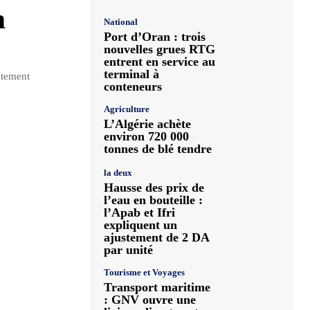
a
National
Port d’Oran : trois
nouvelles grues RTG
entrent en service au
terminal à
ètement
conteneurs
Agriculture
L’Algérie achète
environ 720 000
tonnes de blé tendre
la deux
Hausse des prix de
l’eau en bouteille :
l’Apab et Ifri
expliquent un
ajustement de 2 DA
par unité
Tourisme et Voyages
Transport maritime
: GNV ouvre une