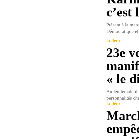
c’est 
Présent à la mar
Démocratique et 
la deux
23e v
manif
« le d
Au lendemain de 
personnalités ch
la deux
March
empêc