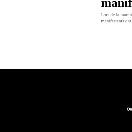
manif
Lors de la march
manifestants ont 
Qu