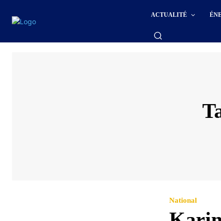
ACTUALITÉ
ÉN
T
National
Karim