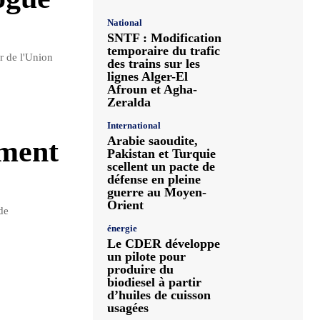
National
SNTF : Modification
temporaire du trafic
r de l'Union
des trains sur les
lignes Alger-El
Afroun et Agha-
Zeralda
International
Arabie saoudite,
ement
Pakistan et Turquie
scellent un pacte de
défense en pleine
guerre au Moyen-
Orient
de
énergie
Le CDER développe
un pilote pour
produire du
biodiesel à partir
d’huiles de cuisson
usagées