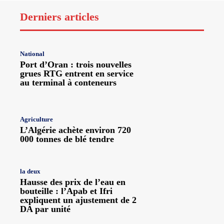
Derniers articles
National
Port d’Oran : trois nouvelles
grues RTG entrent en service
au terminal à conteneurs
Agriculture
L’Algérie achète environ 720
000 tonnes de blé tendre
la deux
Hausse des prix de l’eau en
bouteille : l’Apab et Ifri
expliquent un ajustement de 2
DA par unité