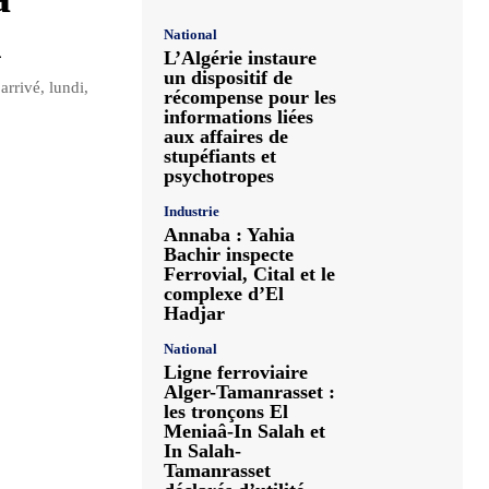
l
National
L’Algérie instaure
un dispositif de
arrivé, lundi,
récompense pour les
informations liées
aux affaires de
stupéfiants et
psychotropes
Industrie
Annaba : Yahia
Bachir inspecte
Ferrovial, Cital et le
complexe d’El
Hadjar
National
Ligne ferroviaire
Alger-Tamanrasset :
les tronçons El
Meniaâ-In Salah et
In Salah-
Tamanrasset