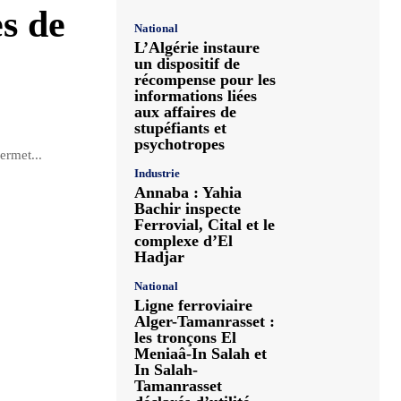
s de
National
L’Algérie instaure
un dispositif de
récompense pour les
informations liées
aux affaires de
stupéfiants et
psychotropes
rmet...
Industrie
Annaba : Yahia
Bachir inspecte
Ferrovial, Cital et le
complexe d’El
Hadjar
National
Ligne ferroviaire
Alger-Tamanrasset :
les tronçons El
Meniaâ-In Salah et
In Salah-
Tamanrasset