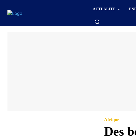
ACTUALITÉ
ÉN
Afrique
Des b