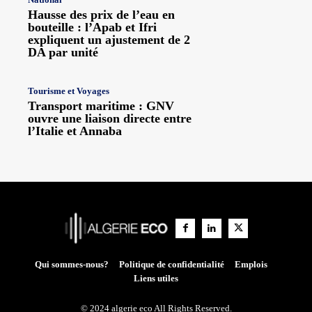
Hausse des prix de l’eau en
bouteille : l’Apab et Ifri
expliquent un ajustement de 2
DA par unité
Tourisme et Voyages
Transport maritime : GNV
ouvre une liaison directe entre
l’Italie et Annaba
Qui sommes-nous?
Politique de confidentialité
Emplois
Liens utiles
© 2024 algerie eco All Rights Reserved.