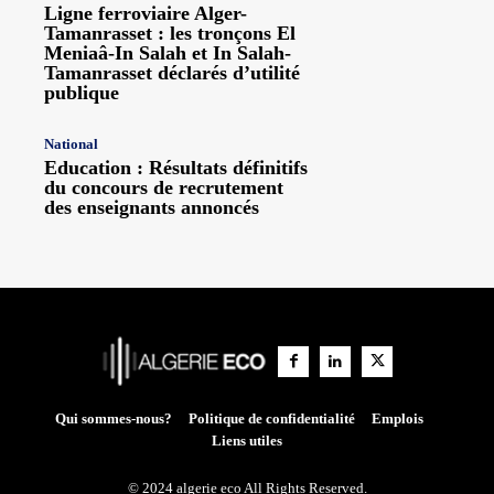
Ligne ferroviaire Alger-
Tamanrasset : les tronçons El
Meniaâ-In Salah et In Salah-
Tamanrasset déclarés d’utilité
publique
National
Education : Résultats définitifs
du concours de recrutement
des enseignants annoncés
Qui sommes-nous?
Politique de confidentialité
Emplois
Liens utiles
© 2024 algerie eco All Rights Reserved.