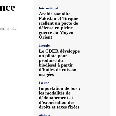
ance
International
Arabie saoudite,
Pakistan et Turquie
scellent un pacte de
défense en pleine
ternet très
guerre au Moyen-
Orient
énergie
Le CDER développe
un pilote pour
produire du
biodiesel à partir
d’huiles de cuisson
usagées
La une
Importation de bus :
les modalités de
dédouanement et
d’exonération des
droits et taxes fixées
Afrique