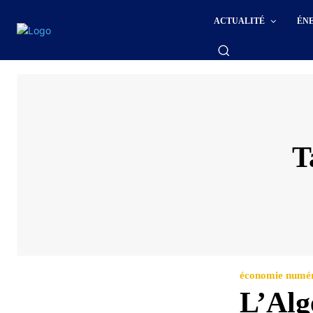
ACTUALITÉ
ÉN
T
économie numé
L’Algé