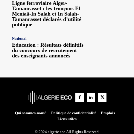
Ligne ferroviaire Alger-
Tamanrasset : les tronçons El
Meniaâ-In Salah et In Salah-
Tamanrasset déclarés d’utilité
publique
National
Education : Résultats définitifs
du concours de recrutement
des enseignants annoncés
Qui sommes-nous?
Politique de confidentialité
Emplois
Liens utiles
© 2024 algerie eco All Rights Reserved.