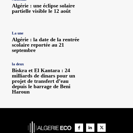
Algérie : une éclipse solaire
partielle visible le 12 août
La une
Algérie : la date de la rentrée
scolaire reportée au 21
septembre
la deux
Biskra et El Kantara : 24
milliards de dinars pour un
projet de transfert d’eau
depuis le barrage de Beni
Haroun