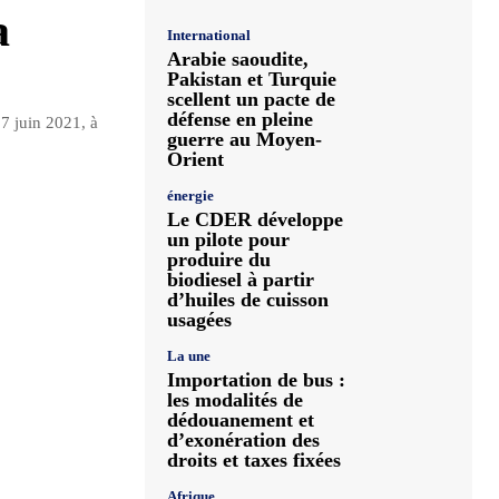
a
International
Arabie saoudite,
Pakistan et Turquie
scellent un pacte de
défense en pleine
 7 juin 2021, à
guerre au Moyen-
Orient
énergie
Le CDER développe
un pilote pour
produire du
biodiesel à partir
d’huiles de cuisson
usagées
La une
Importation de bus :
les modalités de
dédouanement et
d’exonération des
droits et taxes fixées
Afrique