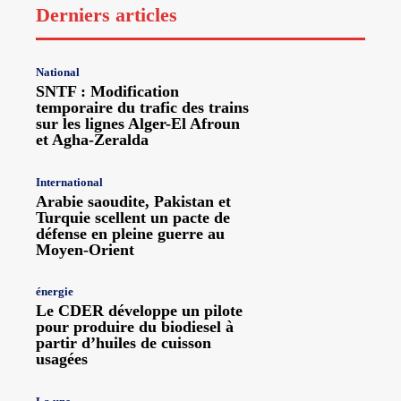
Derniers articles
National
SNTF : Modification
temporaire du trafic des trains
sur les lignes Alger-El Afroun
et Agha-Zeralda
International
Arabie saoudite, Pakistan et
Turquie scellent un pacte de
défense en pleine guerre au
Moyen-Orient
énergie
Le CDER développe un pilote
pour produire du biodiesel à
partir d’huiles de cuisson
usagées