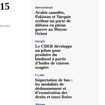
 15
International
Arabie saoudite,
Pakistan et Turquie
scellent un pacte de
défense en pleine
ouvertes
guerre au Moyen-
Orient
énergie
Le CDER développe
un pilote pour
produire du
biodiesel à partir
d’huiles de cuisson
usagées
La une
Importation de bus :
les modalités de
dédouanement et
d’exonération des
droits et taxes fixées
Afrique