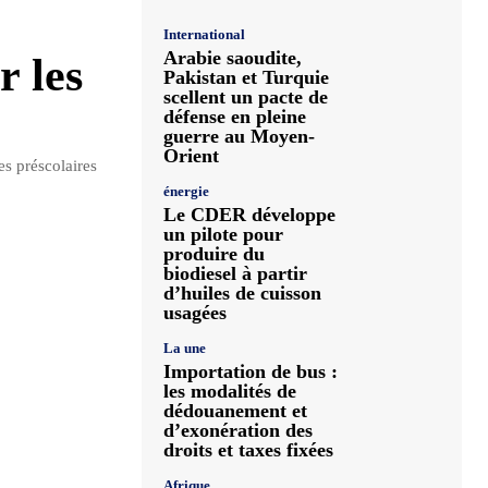
International
Arabie saoudite,
r les
Pakistan et Turquie
scellent un pacte de
défense en pleine
guerre au Moyen-
Orient
es préscolaires
énergie
Le CDER développe
un pilote pour
produire du
biodiesel à partir
d’huiles de cuisson
usagées
La une
Importation de bus :
les modalités de
dédouanement et
d’exonération des
droits et taxes fixées
Afrique