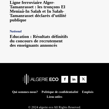
Ligne ferroviaire Alger-
Tamanrasset : les tronçons El
Meniaâ-In Salah et In Salah-
Tamanrasset déclarés d’utilité
publique
National
Education : Résultats définitifs
du concours de recrutement
des enseignants annoncés
Qui sommes-nous?
Politique de confidentialité
Emplois
Liens utiles
© 2024 algerie eco All Rights Reserved.