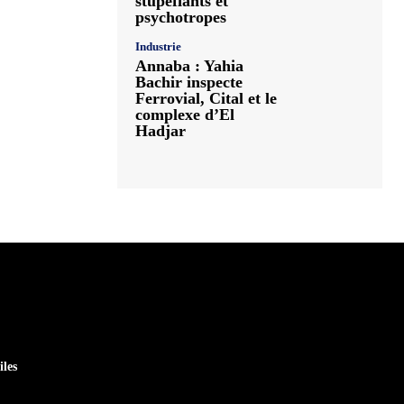
stupéfiants et
psychotropes
Industrie
Annaba : Yahia
Bachir inspecte
Ferrovial, Cital et le
complexe d’El
Hadjar
iles