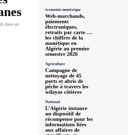
anes
économie numérique
Web-marchands,
paiements
di dans un
électroniques,
retraits par carte …
les chiffres de la
monétique en
Algérie au premier
semestre 2026
Agriculture
Campagne de
nettoyage de 45
ports et abris de
pêche à travers les
wilayas côtières
National
L’Algérie instaure
un dispositif de
récompense pour les
informations liées
aux affaires de