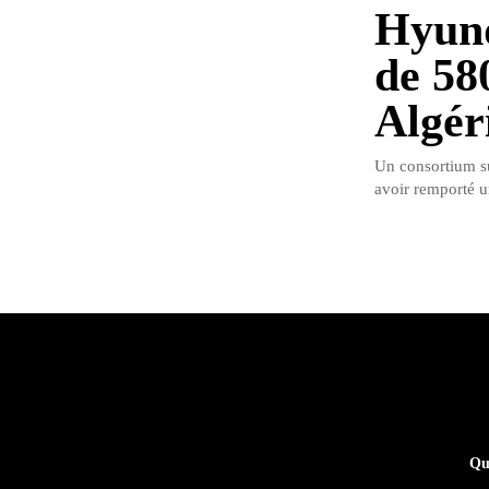
Hyund
de 58
Algér
Un consortium s
avoir remporté u
Qu