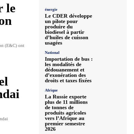
 le
énergie
Le CDER développe
ion
un pilote pour
produire du
biodiesel à partir
d’huiles de cuisson
usagées
on (E&C) ont
National
Importation de bus :
les modalités de
dédouanement et
d’exonération des
el
droits et taxes fixées
ndai
Afrique
La Russie exporte
plus de 11 millions
de tonnes de
produits agricoles
vers l’Afrique au
undai
premier semestre
2026