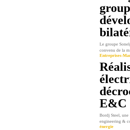
group
dével
bilaté
Le groupe Sonel
convenu de la mi
Entreprises-M
Réali
élect
décro
E&C
Bordj Steel, une
engineering & co
énergie