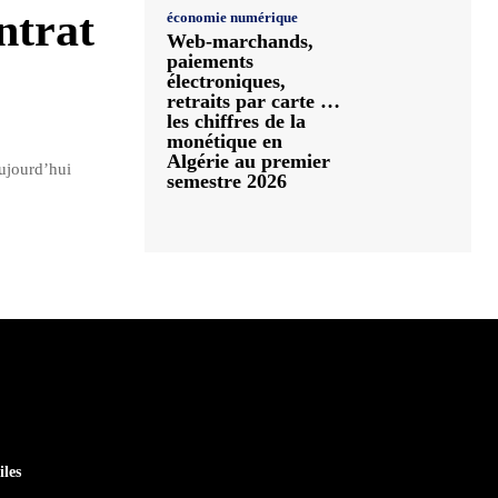
ntrat
économie numérique
Web-marchands,
paiements
électroniques,
retraits par carte …
les chiffres de la
monétique en
Algérie au premier
ujourd’hui
semestre 2026
iles