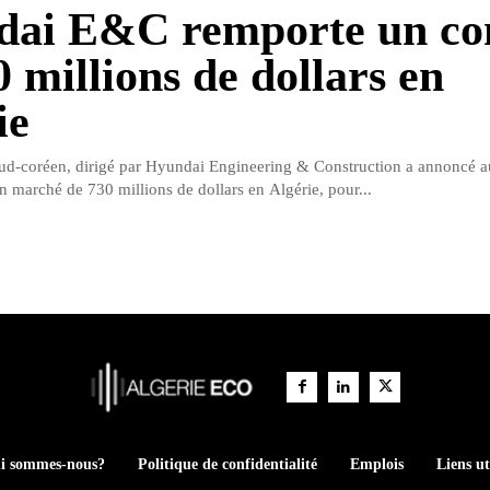
ai E&C remporte un co
0 millions de dollars en
ie
ud-coréen, dirigé par Hyundai Engineering & Construction a annoncé a
n marché de 730 millions de dollars en Algérie, pour...
i sommes-nous?
Politique de confidentialité
Emplois
Liens ut