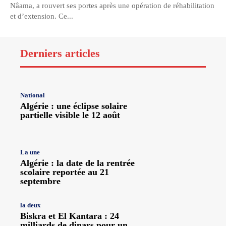
Nâama, a rouvert ses portes après une opération de réhabilitation
et d’extension. Ce...
Derniers articles
National
Algérie : une éclipse solaire
partielle visible le 12 août
La une
Algérie : la date de la rentrée
scolaire reportée au 21
septembre
la deux
Biskra et El Kantara : 24
milliards de dinars pour un