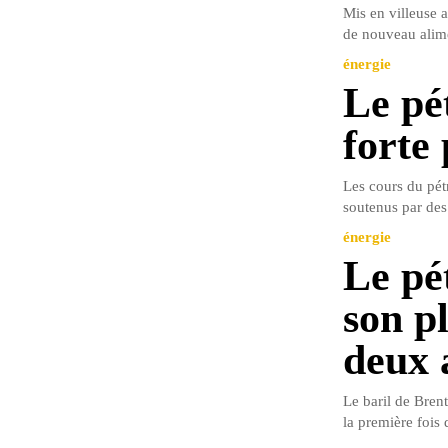
Mis en villeuse 
de nouveau alime
énergie
Le pé
forte
Les cours du pét
soutenus par des
énergie
Le pé
son p
deux 
Le baril de Bren
la première fois 