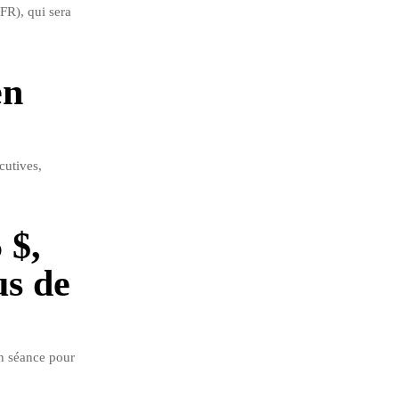
FR), qui sera
en
cutives,
 $,
us de
en séance pour