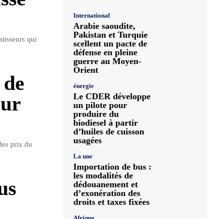
International
Arabie saoudite,
Pakistan et Turquie
stisseurs qui
scellent un pacte de
défense en pleine
guerre au Moyen-
Orient
 de
énergie
Le CDER développe
eur
un pilote pour
produire du
biodiesel à partir
d’huiles de cuisson
usagées
des prix du
La une
Importation de bus :
les modalités de
us
dédouanement et
d’exonération des
droits et taxes fixées
Afrique