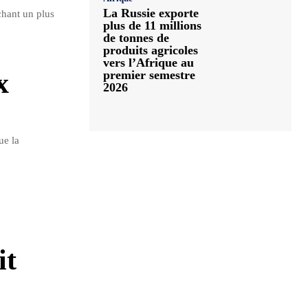
La Russie exporte
chant un plus
plus de 11 millions
de tonnes de
produits agricoles
vers l’Afrique au
x
premier semestre
2026
ue la
it