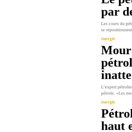
par de
Les cours du pétr
se repositionnent
énergie
Moura
pétro
inatt
L’expert pétrolie
pétrole. «Les me
énergie
Pétro
haut e