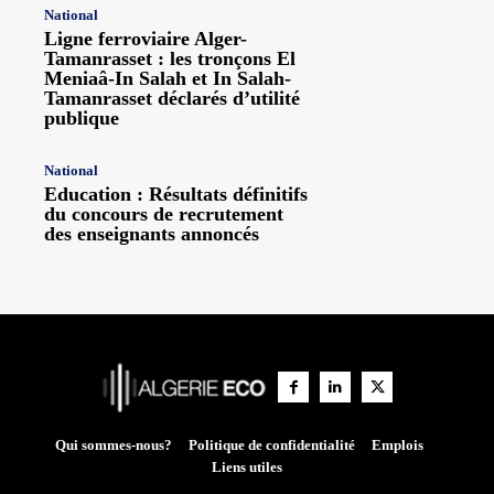
National
Ligne ferroviaire Alger-
Tamanrasset : les tronçons El
Meniaâ-In Salah et In Salah-
Tamanrasset déclarés d’utilité
publique
National
Education : Résultats définitifs
du concours de recrutement
des enseignants annoncés
Qui sommes-nous?
Politique de confidentialité
Emplois
Liens utiles