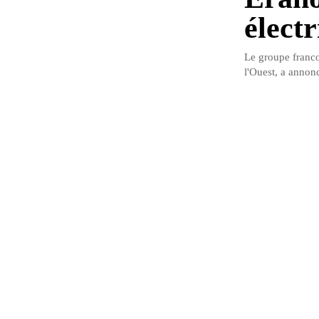
élect
Le groupe franco
l'Ouest, a annonc