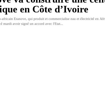
rique en Côte d’Ivoire
-africain Eranove, qui produit et commercialise eau et électricité en Af
é mardi avoir signé un accord avec l'Etat...