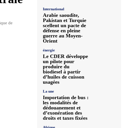
International
Arabie saoudite,
Pakistan et Turquie
rique de
scellent un pacte de
défense en pleine
guerre au Moyen-
Orient
énergie
Le CDER développe
un pilote pour
produire du
biodiesel à partir
d’huiles de cuisson
usagées
La une
Importation de bus :
les modalités de
dédouanement et
d’exonération des
droits et taxes fixées
Afrique