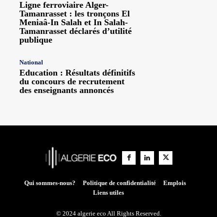
Ligne ferroviaire Alger-
Tamanrasset : les tronçons El
Meniaâ-In Salah et In Salah-
Tamanrasset déclarés d’utilité
publique
National
Education : Résultats définitifs
du concours de recrutement
des enseignants annoncés
Qui sommes-nous?
Politique de confidentialité
Emplois
Liens utiles
© 2024 algerie eco All Rights Reserved.