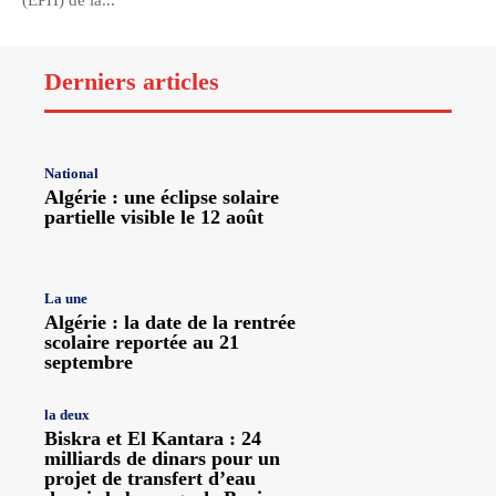
(EPH) de la...
Derniers articles
National
Algérie : une éclipse solaire
partielle visible le 12 août
La une
Algérie : la date de la rentrée
scolaire reportée au 21
septembre
la deux
Biskra et El Kantara : 24
milliards de dinars pour un
projet de transfert d’eau