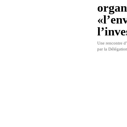
organ
«l’en
l’inv
Une rencontre d’
par la Délégatio