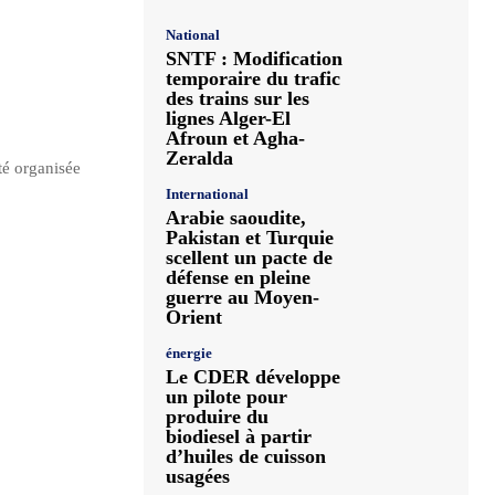
National
SNTF : Modification
temporaire du trafic
des trains sur les
lignes Alger-El
Afroun et Agha-
Zeralda
té organisée
International
Arabie saoudite,
Pakistan et Turquie
scellent un pacte de
défense en pleine
guerre au Moyen-
Orient
énergie
Le CDER développe
un pilote pour
produire du
biodiesel à partir
d’huiles de cuisson
usagées