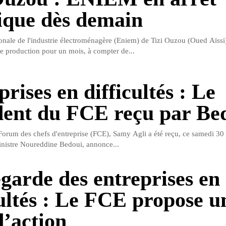
ique dès demain
ionale de l'industrie électroménagère (Eniem) de Tizi Ouzou (Oued Aïssi)
de production pour un mois, à compter de...
rises en difficultés : Le
dent du FCE reçu par Be
Forum des chefs d'entreprise (FCE), Samy Agli a été reçu, ce samedi 3
inistre Noureddine Bedoui, annonce...
garde des entreprises en
cultés : Le FCE propose u
d’action