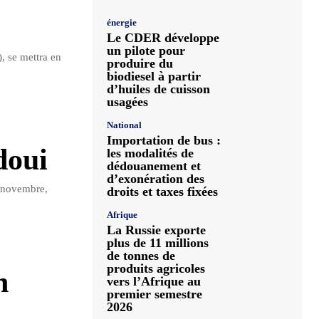
énergie
Le CDER développe
un pilote pour
, se mettra en
produire du
biodiesel à partir
d’huiles de cuisson
usagées
National
Importation de bus :
doui
les modalités de
dédouanement et
d’exonération des
0 novembre,
droits et taxes fixées
Afrique
La Russie exporte
plus de 11 millions
de tonnes de
produits agricoles
n
vers l’Afrique au
premier semestre
2026