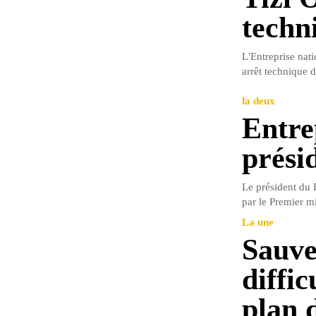
techn
L'Entreprise nat
arrêt technique 
la deux
Entrep
prési
Le président du 
par le Premier m
La une
Sauve
diffi
plan 