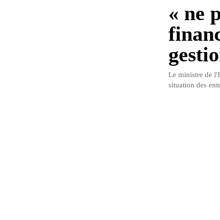
« ne 
finan
gestio
Le ministre de l'
situation des en