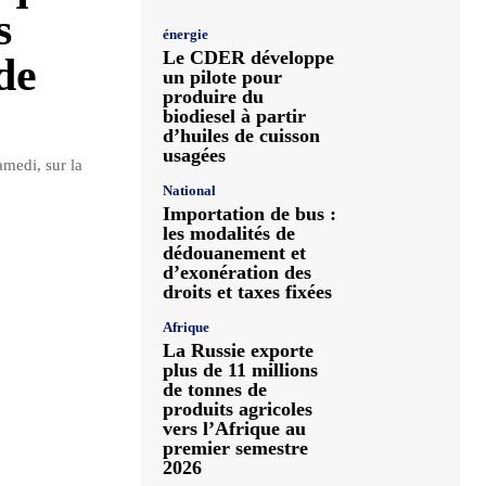
s
énergie
Le CDER développe
de
un pilote pour
produire du
biodiesel à partir
d’huiles de cuisson
usagées
amedi, sur la
National
Importation de bus :
les modalités de
dédouanement et
d’exonération des
droits et taxes fixées
Afrique
La Russie exporte
plus de 11 millions
de tonnes de
produits agricoles
vers l’Afrique au
premier semestre
2026