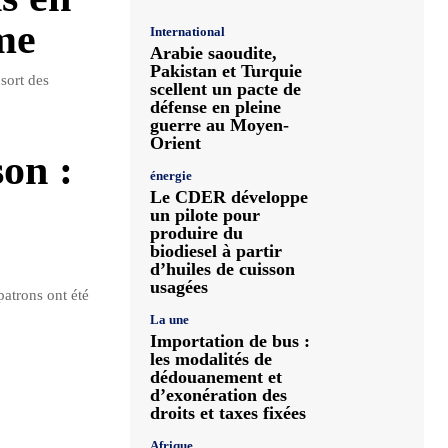
me
International
Arabie saoudite,
Pakistan et Turquie
sort des
scellent un pacte de
défense en pleine
guerre au Moyen-
Orient
son :
énergie
Le CDER développe
un pilote pour
produire du
biodiesel à partir
d’huiles de cuisson
usagées
patrons ont été
La une
Importation de bus :
les modalités de
dédouanement et
d’exonération des
droits et taxes fixées
Afrique