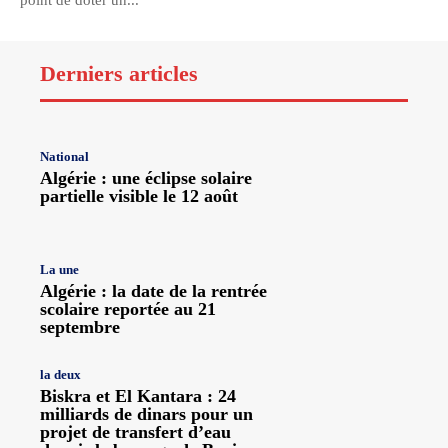
point de doter un...
Derniers articles
National
Algérie : une éclipse solaire
partielle visible le 12 août
La une
Algérie : la date de la rentrée
scolaire reportée au 21
septembre
la deux
Biskra et El Kantara : 24
milliards de dinars pour un
projet de transfert d’eau