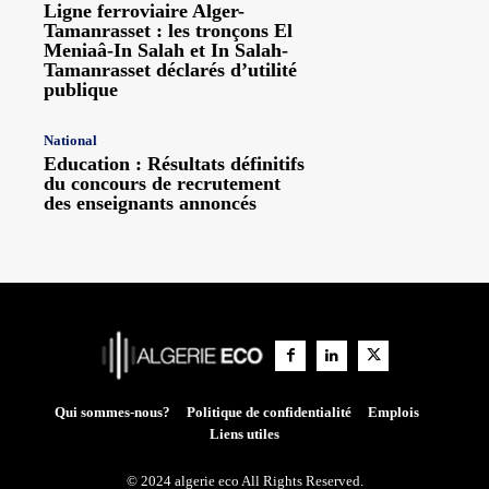
Ligne ferroviaire Alger-
Tamanrasset : les tronçons El
Meniaâ-In Salah et In Salah-
Tamanrasset déclarés d’utilité
publique
National
Education : Résultats définitifs
du concours de recrutement
des enseignants annoncés
Qui sommes-nous?
Politique de confidentialité
Emplois
Liens utiles
© 2024 algerie eco All Rights Reserved.