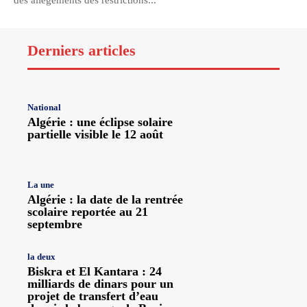
des allègements des restrictions...
Derniers articles
National
Algérie : une éclipse solaire
partielle visible le 12 août
La une
Algérie : la date de la rentrée
scolaire reportée au 21
septembre
la deux
Biskra et El Kantara : 24
milliards de dinars pour un
projet de transfert d’eau