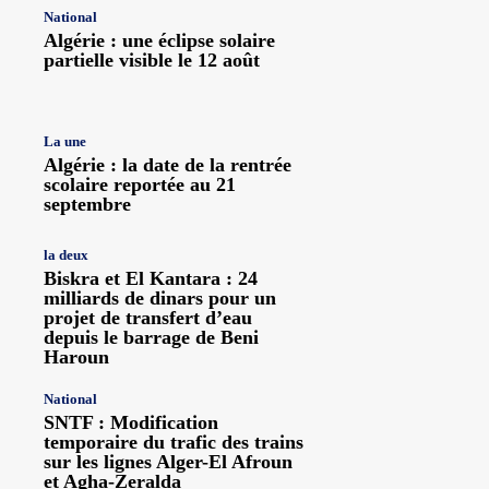
National
Algérie : une éclipse solaire
partielle visible le 12 août
La une
Algérie : la date de la rentrée
scolaire reportée au 21
septembre
la deux
Biskra et El Kantara : 24
milliards de dinars pour un
projet de transfert d’eau
depuis le barrage de Beni
Haroun
National
SNTF : Modification
temporaire du trafic des trains
sur les lignes Alger-El Afroun
et Agha-Zeralda