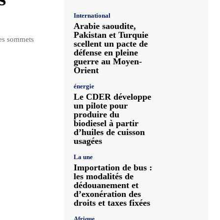
International
Arabie saoudite,
Pakistan et Turquie
les sommets
scellent un pacte de
défense en pleine
guerre au Moyen-
Orient
énergie
Le CDER développe
un pilote pour
produire du
biodiesel à partir
d’huiles de cuisson
usagées
La une
Importation de bus :
les modalités de
dédouanement et
d’exonération des
droits et taxes fixées
Afrique