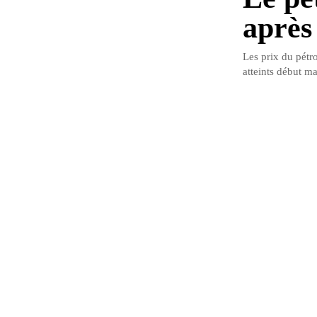
après
Les prix du pétr
atteints début ma