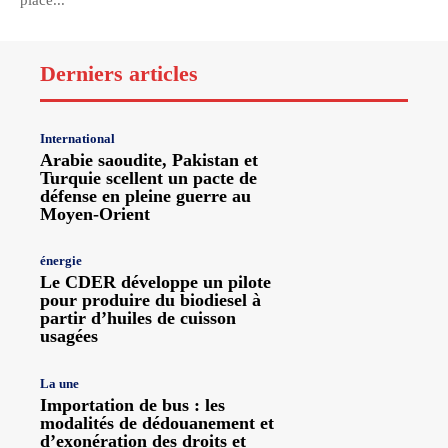
place...
Derniers articles
International
Arabie saoudite, Pakistan et
Turquie scellent un pacte de
défense en pleine guerre au
Moyen-Orient
énergie
Le CDER développe un pilote
pour produire du biodiesel à
partir d’huiles de cuisson
usagées
La une
Importation de bus : les
modalités de dédouanement et
d’exonération des droits et