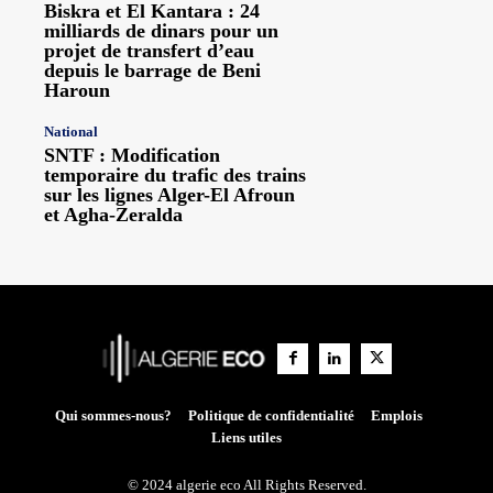
Biskra et El Kantara : 24
milliards de dinars pour un
projet de transfert d’eau
depuis le barrage de Beni
Haroun
National
SNTF : Modification
temporaire du trafic des trains
sur les lignes Alger-El Afroun
et Agha-Zeralda
Qui sommes-nous?
Politique de confidentialité
Emplois
Liens utiles
© 2024 algerie eco All Rights Reserved.