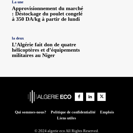
La une
Approvisionnement du marché
: Déstockage du poulet congelé
à 350 DA/kg à partir de lundi
la deux
L’Algérie fait don de quatre
hélicoptères et d’équipements
militaires au Niger
Qui sommes-nous?
Politique de confidentialité
Emplois
Liens utiles
© 2024 algerie eco All Rights Reserved.