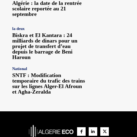
Algérie : la date de la rentrée
scolaire reportée au 21
septembre
la deux
Biskra et El Kantara : 24
milliards de dinars pour un
projet de transfert d’eau
depuis le barrage de Beni
Haroun
National
SNTF : Modification
temporaire du trafic des trains
sur les lignes Alger-El Afroun
et Agha-Zeralda