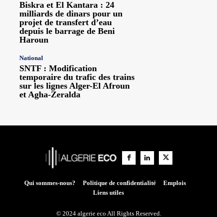
Biskra et El Kantara : 24
milliards de dinars pour un
projet de transfert d’eau
depuis le barrage de Beni
Haroun
National
SNTF : Modification
temporaire du trafic des trains
sur les lignes Alger-El Afroun
et Agha-Zeralda
Qui sommes-nous?
Politique de confidentialité
Emplois
Liens utiles
© 2024 algerie eco All Rights Reserved.