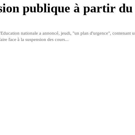
sion publique à partir du
l'Education nationale a annoncé, jeudi, "un plan d'urgence", contenant u
ire face à la suspension des cours...