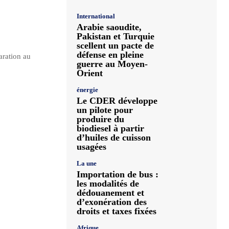
International
Arabie saoudite,
Pakistan et Turquie
scellent un pacte de
défense en pleine
aration au
guerre au Moyen-
Orient
énergie
Le CDER développe
un pilote pour
produire du
biodiesel à partir
d’huiles de cuisson
usagées
La une
Importation de bus :
les modalités de
dédouanement et
d’exonération des
droits et taxes fixées
Afrique