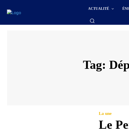
ACTUALITÉ
ÉN
Tag:
Dép
La une
Le Pe