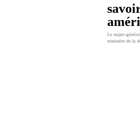
savoir
améri
Le major-général
ministère de la d