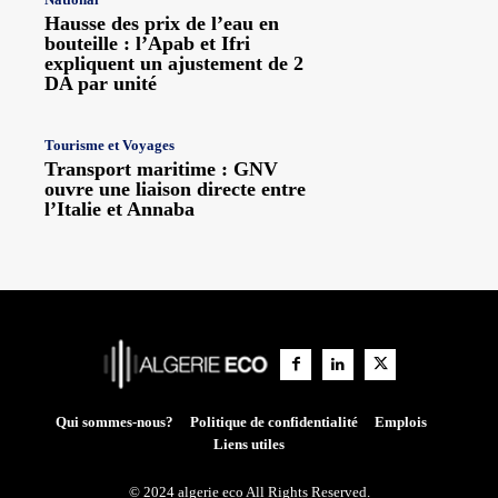
Hausse des prix de l’eau en
bouteille : l’Apab et Ifri
expliquent un ajustement de 2
DA par unité
Tourisme et Voyages
Transport maritime : GNV
ouvre une liaison directe entre
l’Italie et Annaba
Qui sommes-nous?
Politique de confidentialité
Emplois
Liens utiles
© 2024 algerie eco All Rights Reserved.